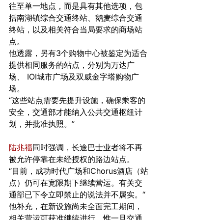
往至单一地点，而是具有其他选项，包
括南湖镇综合交通终站、鹅麦综合交通
终站，以及相关符合当局要求的商场站
点。
他透露，另有3个购物中心被鉴定为适合
提供相同服务的站点，分别为万达广
场、 IOI城市广场及双威金字塔购物广
场。
“这些站点需要先提升设施，确保乘客的
安全，交通部才能纳入公共交通枢纽计
划，并批准执照。”
陆兆福
同时强调，长途巴士业者将不再
被允许停靠在未经授权的路边站点。
“目前，成功时代广场和Chorus酒店（站
点）仍可在宽限期下继续营运。有关交
通部已下令立即禁止的说法并不属实。“
他补充，在新设施尚未全面完工期间，
相关营运可获准继续进行，惟一旦交通