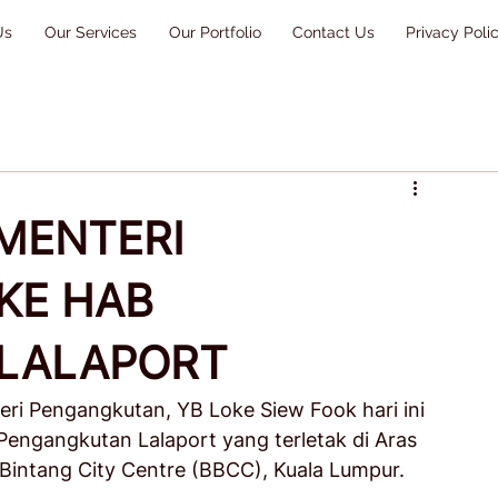
Us
Our Services
Our Portfolio
Contact Us
Privacy Poli
MENTERI
KE HAB
LALAPORT
eri Pengangkutan, YB Loke Siew Fook hari ini 
engangkutan Lalaport yang terletak di Aras 
 Bintang City Centre (BBCC), Kuala Lumpur. 