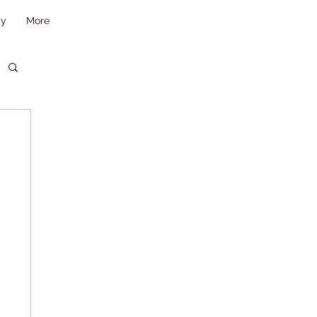
cy
More